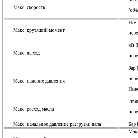
Макс. скорость
[об/
Н/м 
Макс. крутящий момент
пере
кВ [
Макс. выход
пере
бар 
пере
Макс. падение давления
Пико
l/mi
Макс. расход масла
пере
Макс. начальное давление разгрузки вала
Бар [
Макс