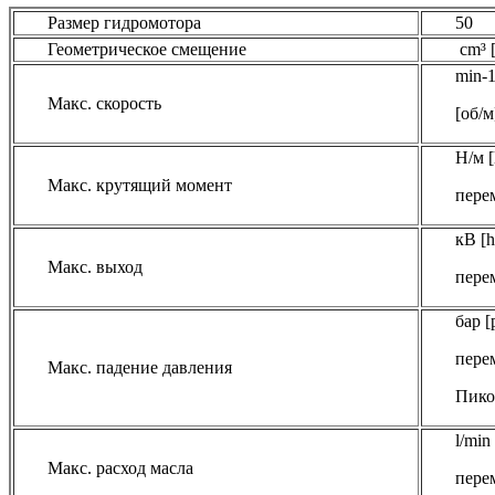
Размер гидромотора
50
Геометрическое смещение
cm³ [
min-1
Макс. скорость
[об/м
Н/м [
Макс. крутящий момент
перем
кВ [h
Макс. выход
перем
бар [
перем
Макс. падение давления
Пико
l/min
Макс. расход масла
перем