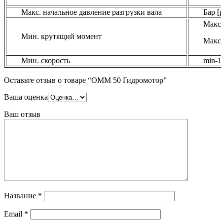
Макс. начальное давление разгрузки вала
Бар [
Макс 
Мин. крутящий момент
Макс 
Мин. скорость
min-1
Оставьте отзыв о товаре “OMM 50 Гидромотор”
Ваша оценка
Ваш отзыв
Название
*
Email
*