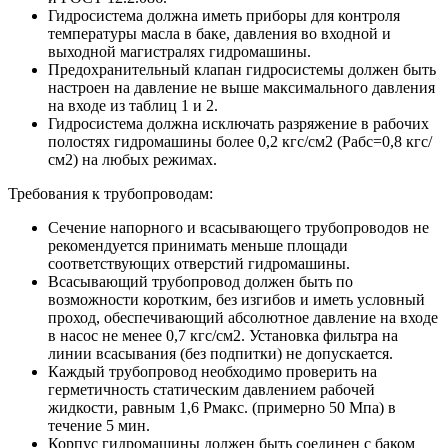
Гидросистема должна иметь приборы для контроля
температуры масла в баке, давления во входной и
выходной магистралях гидромашины.
Предохранительный клапан гидросистемы должен быть
настроен на давление не выше максимального давления
на входе из таблиц 1 и 2.
Гидросистема должна исключать разряжение в рабочих
полостях гидромашины более 0,2 кгс/см2 (Pабс=0,8 кгс/
см2) на любых режимах.
Требования к трубопроводам:
Сечение напорного и всасывающего трубопроводов не
рекомендуется принимать меньше площади
соответствующих отверстий гидромашины.
Всасывающий трубопровод должен быть по
возможности коротким, без изгибов и иметь условный
проход, обеспечивающий абсолютное давление на входе
в насос не менее 0,7 кгс/см2. Установка фильтра на
линии всасывания (без подпитки) не допускается.
Каждый трубопровод необходимо проверить на
герметичность статическим давлением рабочей
жидкости, равным 1,6 Pмакс. (примерно 50 Мпа) в
течение 5 мин.
Корпус гидромашины должен быть соединен с баком