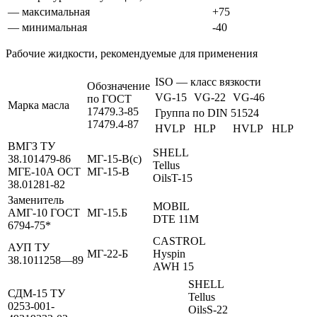
— максимальная
+75
— минимальная
-40
Рабочие жидкости, рекомендуемые для применения
ISO — класс вязкости
Обозначение
VG-15
VG-22
VG-46
по ГОСТ
Марка масла
17479.3-85
Группа по DIN 51524
17479.4-87
HVLP
HLP
HVLP
HLP
ВМГЗ ТУ
SHELL
38.101479-86
МГ-15-В(с)
Tellus
МГЕ-10А ОСТ
МГ-15-В
OilsT-15
38.01281-82
Заменитель
MOBIL
АМГ-10 ГОСТ
МГ-15.Б
DTE 11M
6794-75
*
CASTROL
АУП ТУ
МГ-22-Б
Hyspin
38.1011258—89
AWH 15
SHELL
СДМ-15 ТУ
Tellus
0253-001-
OilsS-22