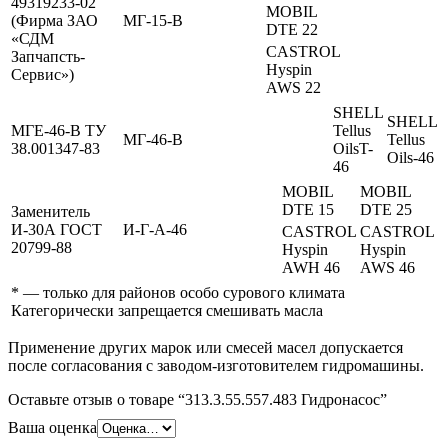
49319233-02
MOBIL
(Фирма ЗАО
МГ-15-В
DTE 22
«СДМ
CASTROL
Запчапсть-
Hyspin
Сервис»)
AWS 22
SHELL
SHELL
МГЕ-46-В ТУ
Tellus
МГ-46-В
Tellus
38.001347-83
OilsT-
Oils-46
46
MOBIL
MOBIL
DTE 15
DTE 25
Заменитель
И-30А ГОСТ
И-Г-А-46
CASTROL
CASTROL
20799-88
Hyspin
Hyspin
AWH 46
AWS 46
*
— только для районов особо сурового климата
Категорически запрещается смешивать масла
Применение других марок или смесей масел допускается
после согласования с заводом-изготовителем гидромашины.
Оставьте отзыв о товаре “313.3.55.557.483 Гидронасос”
Ваша оценка