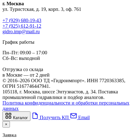
г. Москва
ул. Туристская, д. 19, корп. 3, оф. 761
+7 (929) 680-19-43
+7 (925) 612-91-12
gidro.imp@mail.ru
График работы
Пн–Пт: 09:00 – 17:00
Сб–Вс: выходной
Отгрузка со склада
в Москве — от 2 дней
© 2016–2026 ООО ТД «Гидроимпорт». ИНН 7720363385,
ОГРН 5167746447941.
105118, г. Москва, шоссе Энтузиастов, д. 34. Поставка
промышленной гидравлики и подбор аналогов.
Политика конфиденциальности и обработки персональных
данных
Получить КП
Email
Каталог
×
Заявка