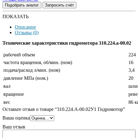
Подобрать аналог
Запросить счёт
ПОКАЗАТЬ
Описание
Отзывы (0)
Технические характеристики гидромотора 310.224.а-00.02
рабочий объем
224
частота вращения, об/мин. (ном)
16
подача/расход л/мин. (ном)
3,4
давление МПа (ном.)
20
вал
шли
вращение
рев
вес
86 к
Оставьте отзыв о товаре “310.224.А-00.02У1 Гидромотор”
Ваша оценка
Ваш отзыв