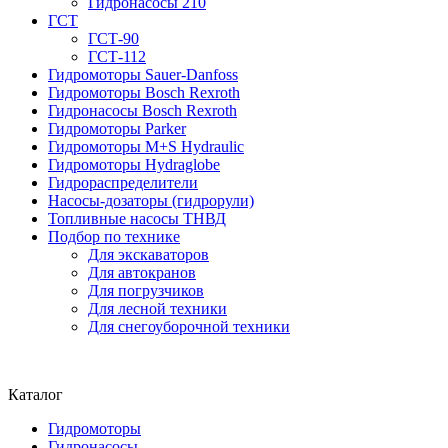
Гидронасосы 210
ГСТ
ГСТ-90
ГСТ-112
Гидромоторы Sauer-Danfoss
Гидромоторы Bosch Rexroth
Гидронасосы Bosch Rexroth
Гидромоторы Parker
Гидромоторы M+S Hydraulic
Гидромоторы Hydraglobe
Гидрораспределители
Насосы-дозаторы (гидрорули)
Топливные насосы ТНВД
Подбор по технике
Для экскаваторов
Для автокранов
Для погрузчиков
Для лесной техники
Для снегоуборочной техники
Каталог
Гидромоторы
Гидронасосы