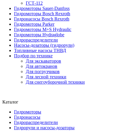
ГСТ-112
Гидромоторы Sauer-Danfoss
Гидромоторы Bosch Rexroth
Гидронасосы Bosch Rexroth
Гидромоторы Parker
Гидромоторы M+S Hydraulic
Гидромоторы Hydraglobe
Гидрораспределители
Насосы-дозаторы (гидрорули)
Топливные насосы ТНВД
Подбор по технике
Для экскаваторов
Для автокранов
Для погрузчиков
Для лесной техники
Для снегоуборочной техники
Каталог
Гидромоторы
Гидронасосы
Гидрораспределители
Гидрорули и насосы-дозаторы