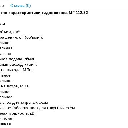
ие
Отзывы (0)
кие характеристики гидронасоса МГ 112/32
ры
объем, см³
-1
вращения, с
(об/мин.):
льная
альная
льная
ная подача, л/мин.
ный расход, л/мин.
 на выходе, МПа:
льное
альное
 на входе, МПа:
льное
альное
льное для закрытых схем
льное (абсолютное) для открытых схем
ная мощность, кВт
ляемая
ивная