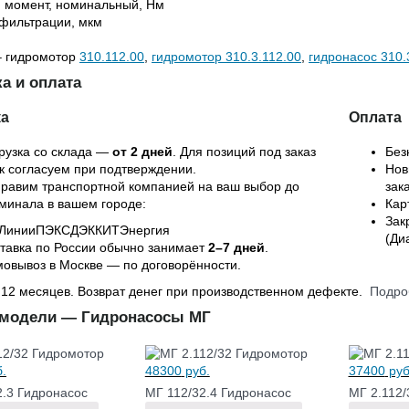
 момент, номинальный, Нм
 фильтрации, мкм
– гидромотор
310.112.00
,
гидромотор 310.3.112.00
,
гидронасос 310.
а и оплата
ка
Оплата
рузка со склада —
от 2 дней
. Для позиций под заказ
Без
к согласуем при подтверждении.
Нов
равим транспортной компанией на ваш выбор до
зак
минала в вашем городе:
Кар
Зак
Линии
ПЭК
СДЭК
КИТ
Энергия
(Ди
тавка по России обычно занимает
2–7 дней
.
овывоз в Москве — по договорённости.
 12 месяцев. Возврат денег при производственном дефекте.
Подро
 модели — Гидронасосы МГ
.
48300
руб.
37400
руб
2.3 Гидронасос
МГ 112/32.4 Гидронасос
МГ 2.112/