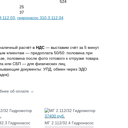
524
25
37
3.112.03
,
гидронасос 310.3.112.04
наличный расчёт
с НДС
— выставим счёт за 5 минут.
ым клиентам — предоплата 50/50: половина при
азе, половина после фото готового к отгрузке товара.
та или СБП — для физических лиц.
рывающие документы: УПД, обмен через ЭДО
адок).
бнее об оплате →
.
37400
руб.
32.3 Гидронасос
МГ 2.112/32.4 Гидронасос