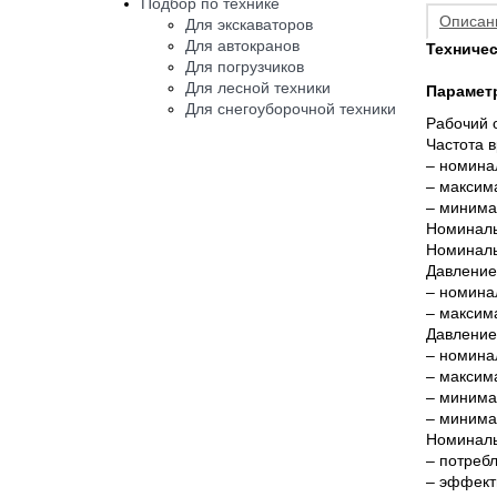
Подбор по технике
Описан
Для экскаваторов
Для автокранов
Техничес
Для погрузчиков
Для лесной техники
Парамет
Для снегоуборочной техники
Рабочий 
Частота 
– номина
– максим
– минима
Номиналь
Номиналь
Давление
– номина
– максим
Давление
– номина
– максим
– минима
– минима
Номиналь
– потреб
– эффект