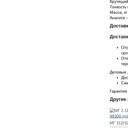
Крутящий
Тонкость
Масса, кг
Аналоги 
Доставк
Достав
Отг
сро
Отп
тер
Деловые 
Дос
Сам
Гарантия
Другие
48300
руб
МГ 112/3