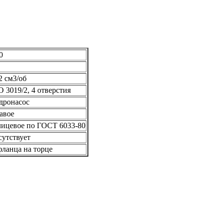
0
2 см3/об
O 3019/2, 4 отверстия
дронасос
авое
ицевое по ГОСТ 6033-80
сутствует
фланца на торце