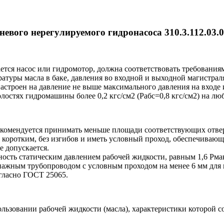
вого нерегулируемого гидронасоса 310.3.112.03.
ется насос или гидромотор, должна соответствовать требовани
атуры масла в баке, давления во входной и выходной магистра
троен на давление не выше максимального давления на входе из
лостях гидромашины более 0,2 кгс/см2 (Pабс=0,8 кгс/см2) на л
екомендуется принимать меньше площади соответствующих отв
ротким, без изгибов и иметь условный проход, обеспечивающий 
е допускается.
сть статическим давлением рабочей жидкости, равным 1,6 Pмакс
нажным трубопроводом с условным проходом на менее 6 мм для
гласно ГОСТ 25065.
льзовании рабочей жидкости (масла), характеристики которой 