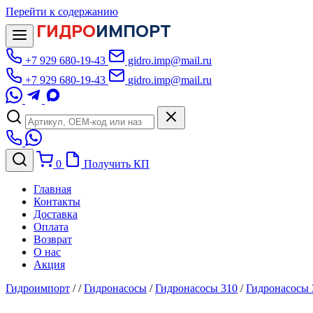
Перейти к содержанию
ГИДРО
ИМПОРТ
+7 929 680-19-43
gidro.imp@mail.ru
+7 929 680-19-43
gidro.imp@mail.ru
0
Получить КП
Главная
Контакты
Доставка
Оплата
Возврат
О нас
Акция
Гидроимпорт
/
/
Гидронасосы
/
Гидронасосы 310
/
Гидронасосы 