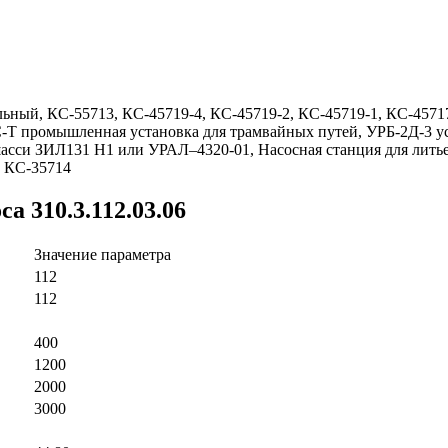
ный, КС-55713, КС-45719-4, КС-45719-2, КС-45719-1, КС-45717-
Т промышленная установка для трамвайных путей, УРБ-2Д-3 ус
шасси ЗИЛ131 Н1 или УРАЛ–4320-01, Насосная станция для лит
, КС-35714
а 310.3.112.03.06
Значение параметра
112
112
400
1200
2000
3000