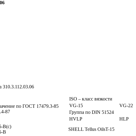
06
 310.3.112.03.06
ISO – класс вязкости
VG-15
VG-22
ачение по ГОСТ 17479.3-85
.4-87
Группа по DIN 51524
HVLP
HLP
-В(с)
SHELL Tellus OilsT-15
5-В