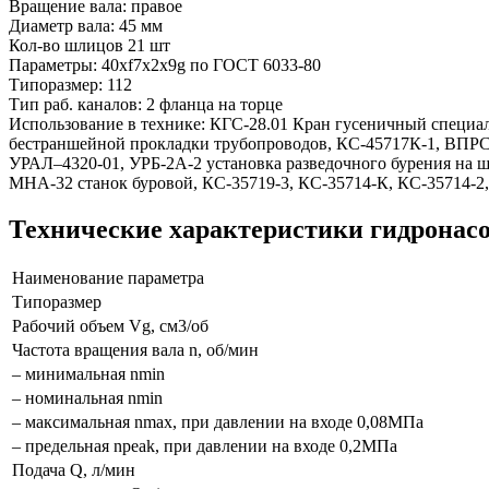
Вращение вала: правое
Диаметр вала: 45 мм
Кол-во шлицов 21 шт
Параметры: 40хf7х2x9g по ГОСТ 6033-80
Типоразмер: 112
Тип раб. каналов: 2 фланца на торце
Использование в технике: КГС-28.01 Кран гусеничный специаль
бестраншейной прокладки трубопроводов, КС-45717К-1, ВПРС-
УРАЛ–4320-01, УРБ-2А-2 установка разведочного бурения на 
МНА-32 станок буровой, КС-35719-3, КС-35714-К, КС-35714-2
Технические характеристики гидронасос
Наименование параметра
Типоразмер
Рабочий объем Vg, см3/об
Частота вращения вала n, об/мин
– минимальная nmin
– номинальная nmin
– максимальная nmax, при давлении на входе 0,08МПа
– предельная npeak, при давлении на входе 0,2МПа
Подача Q, л/мин