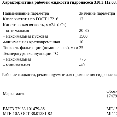
Характеристика рабочей жидкости гидронасоса 310.3.112.03.
Наименование параметра
Значение параметра
Класс чистоты по ГОСТ 17216
12
Кинетическая вязкость, мм2/с (сСт)
– оптимальная
20-35
– максимальная пусковая
1500
-минимальная кратковременная
10
Тонкость фильтрации (номинальная), мкм
25
Температура эксплуатации, °С
– максимальная
+75
– минимальная
-40
Рабочие жидкости, рекомендуемые для применения гидронасоса
Обозн
Марка масла
17479
ВМГЗ ТУ 38.101479-86
МГ-15
МГЕ-10А ОСТ 38.01281-82
МГ-1