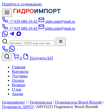
Перейти к содержанию
ГИДРО
ИМПОРТ
+7 929 680-19-43
gidro.imp@mail.ru
+7 929 680-19-43
gidro.imp@mail.ru
0
Получить КП
Главная
Контакты
Доставка
Оплата
Возврат
О нас
Акция
Гидроимпорт
/
/
Гидронасосы
/
Гидронасосы Bosch Rexroth
/
Гидронасос A8VO
/
A8VO225 Гидронасос Bosch Rexroth