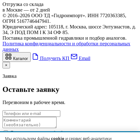
Отгрузка со склада
в Москве — от 2 дней
© 2016–2026 ООО ТД «Гидроимпорт». ИНН 7720363385,
ОГРН 5167746447941.
Юридический адрес: 105118, г. Москва, шоссе Энтузиастов, д.
34, Э ПОД ПОМ I К 34 ОФ 85.
Поставка промышленной гидравлики и подбор аналогов.
Политика конфиденциальности и обработки персональных
данных
Получить КП
Email
Каталог
×
Заявка
Оставьте заявку
Перезвоним в рабочее время.
Я даю согласие на обработку персональных данных в
соответствии с
Политикой обработки персональных данных
.
Мы используем файлы
cookie
и сервис веб-аналитики