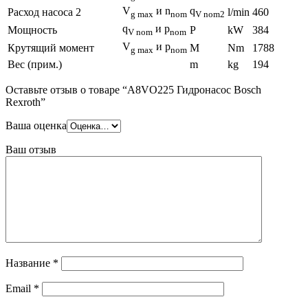
V
и n
q
Расход насоса 2
l/min
460
g max
nom
V nom2
q
и p
Мощность
P
kW
384
V nom
nom
V
и p
Крутящий момент
M
Nm
1788
g max
nom
Вес (прим.)
m
kg
194
Оставьте отзыв о товаре “A8VO225 Гидронасос Bosch
Rexroth”
Ваша оценка
Ваш отзыв
Название
*
Email
*