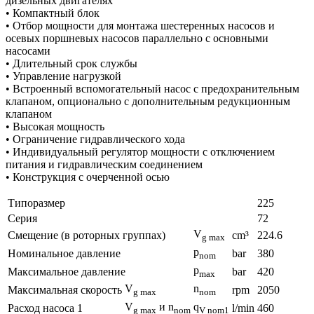
дизельных двигателях
• Компактный блок
• Отбор мощности для монтажа шестеренных насосов и
осевых поршневых насосов параллельно с основными
насосами
• Длительный срок службы
• Управление нагрузкой
• Встроенный вспомогательный насос с предохранительным
клапаном, опционально с дополнительным редукционным
клапаном
• Высокая мощность
• Ограничение гидравлического хода
• Индивидуальный регулятор мощности с отключением
питания и гидравлическим соединением
• Конструкция с очерченной осью
Типоразмер
225
Серия
72
V
Смещение (в роторных группах)
cm³
224.6
g max
p
Номинальное давление
bar
380
nom
p
Максимальное давление
bar
420
max
V
n
Максимальная скорость
rpm
2050
g max
nom
V
и n
q
Расход насоса 1
l/min
460
g max
nom
V nom1