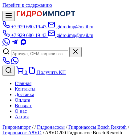
Перейти к содержанию
ГИДРО
ИМПОРТ
+7 929 680-19-43
gidro.imp@mail.ru
+7 929 680-19-43
gidro.imp@mail.ru
0
Получить КП
Главная
Контакты
Доставка
Оплата
Возврат
О нас
Акция
Гидроимпорт
/
/
Гидронасосы
/
Гидронасосы Bosch Rexroth
/
Гидронасос A8VO
/
A8VO200 Гидронасос Bosch Rexroth