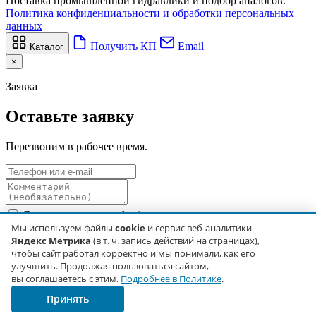
Поставка промышленной гидравлики и подбор аналогов.
Политика конфиденциальности и обработки персональных
данных
Получить КП
Email
Каталог
×
Заявка
Оставьте заявку
Перезвоним в рабочее время.
Я даю согласие на обработку персональных данных в
соответствии с
Политикой обработки персональных данных
.
Мы используем файлы
cookie
и сервис веб-аналитики
Яндекс Метрика
(в т. ч. запись действий на страницах),
Отправить
чтобы сайт работал корректно и мы понимали, как его
Не удалось отправить. Позвоните нам: +7 929 680-19-43.
улучшить. Продолжая пользоваться сайтом,
вы соглашаетесь с этим.
Подробнее в Политике
.
Контакты не передаём третьим лицам и не используем для
Принять
рекламных рассылок.