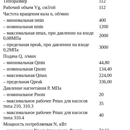
Типоразмер
112
Рабочий объем Vg, см3/об
112
Частота вращения вала n, об/мин
– минимальная nmin
400
– номинальная nmin
1200
– максимальная nmax, при давлении на входе
2000
0,08МПа
– предельная npeak, при давлении на входе
3000
0,2МПа
Подача Q, л/мин
– минимальная Qmin
44,80
– номинальная Qnom
134,40
– максимальная Qmax
224,00
– предельная Qpeak
336,00
Давление нагнетания P, МПа
– номинальное Pnom
20
– максимальное рабочее Pmax для насосов
35
типа 210, 310.3
– максимальное рабочее Pmax для насосов
40
типа 310.4
Мощность потребляемая N, кВт