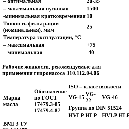
– оптимальная
20-35
– максимальная пусковая
1500
-минимальная кратковременная
10
Тонкость фильтрации
25
(номинальная), мкм
Температура эксплуатации, °С
– максимальная
+75
– минимальная
-40
Рабочие жидкости, рекомендуемые для
применения гидронасоса 310.112.04.06
ISO – класс вязкости
Обозначение
VG-
VG-15
VG-46
Марка
по ГОСТ
22
масла
17479.3-85
Группа по DIN 51524
17479.4-87
HVLP
HLP
HVLP
HL
ВМГЗ ТУ