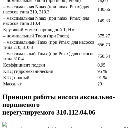
– номинальная Nnom (при nnom, Pnom)
74,66
– максимальная Nmax (при nmax, Pmax) для
130,66
насосов типа 210, 310.3
– максимальная Nmax (при nmax, Pmax) для
149,33
насосов типа 310.4
Крутящий момент приводной T, Нм
– номинальный Тnom (при Pnom)
375,27
– максимальный Тmax (при Pmax) для насосов
656,73
типа 210, 310.3
– максимальный Тmax (при Pmax) для насосов
750,54
типа 310.4
Коэффициент подачи
0,95
КПД гидромеханический
95 %
КПД полный
91 %
Масса, кг
29
Принцип работы насоса аксиально-
поршневого
нерегулируемого 310.112.04.06