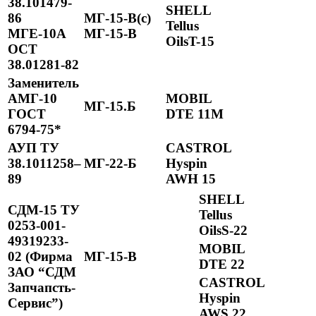
38.101479-
SHELL
86
МГ-15-В(с)
Tellus
МГЕ-10А
МГ-15-В
OilsT-15
ОСТ
38.01281-82
Заменитель
АМГ-10
MOBIL
МГ-15.Б
ГОСТ
DTE 11M
6794-75
*
АУП ТУ
CASTROL
38.1011258–
МГ-22-Б
Hyspin
89
AWH 15
SHELL
СДМ-15 ТУ
Tellus
0253-001-
OilsS-22
49319233-
MOBIL
02 (Фирма
МГ-15-В
DTE 22
ЗАО “СДМ
CASTROL
Запчапсть-
Hyspin
Сервис”)
AWS 22