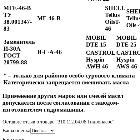
МГЕ-46-В
SHELL
SHE
ТУ
Tellus
МГ-46-В
Tellu
38.001347-
OilsT-
Oils-
83
46
MOBIL
MOBIL
Заменитель
DTE 15
DTE 25
И-30А
И-Г-А-46
CASTROL
CASTR
ГОСТ
Hyspin
Hyspin
20799-88
AWH 46
AWS 46
*
– только для районов особо сурового климата
Категорически запрещается смешивать масла
Применение других марок или смесей масел
допускается после согласования с заводом-
изготовителем гидромашины.
Оставьте отзыв о товаре “310.112.04.06 Гидронасос”
Ваша оценка
Ваш отзыв