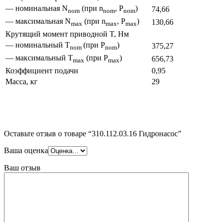
— номинальная N
(при n
, P
)
74,66
nom
nom
nom
— максимальная N
(при n
, P
)
130,66
max
max
max
Крутящий момент приводной T, Нм
— номинальный Т
(при P
)
375,27
nom
nom
— максимальный T
(при P
)
656,73
max
max
Коэффициент подачи
0,95
Масса, кг
29
Оставьте отзыв о товаре “310.112.03.16 Гидронасос”
Ваша оценка
Ваш отзыв