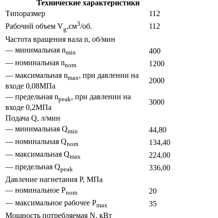
Технические характеристики
Типоразмер
112
3
112
Рабочий объем V
,см
/об.
g
Частота вращения вала n, об/мин
— минимальная n
400
min
— номинальная n
1200
nom
— максимальная n
, при давлении на
max
2000
входе 0,08МПа
— предельная n
, при давлении на
peak
3000
входе 0,2МПа
Подача Q, л/мин
— минимальная Q
44,80
min
— номинальная Q
134,40
nom
— максимальная Q
224,00
max
— предельная Q
336,00
peak
Давление нагнетания P, МПа
— номинальное P
20
nom
— максимальное рабочее P
35
max
Мощность потребляемая N, кВт