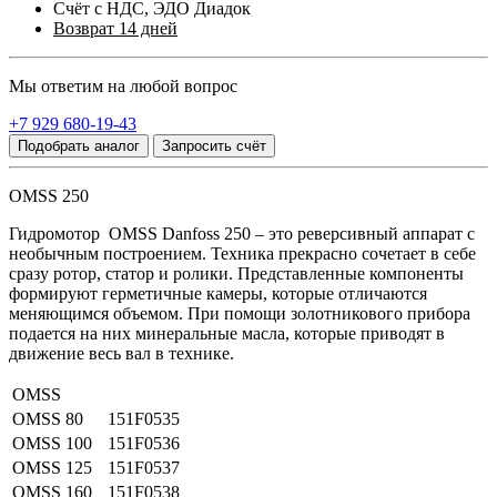
Счёт с НДС, ЭДО Диадок
Возврат 14 дней
Мы ответим на любой вопрос
+7 929 680-19-43
Подобрать аналог
Запросить счёт
OMSS 250
Гидромотор OMSS Danfoss 250 – это реверсивный аппарат с
необычным построением. Техника прекрасно сочетает в себе
сразу ротор, статор и ролики. Представленные компоненты
формируют герметичные камеры, которые отличаются
меняющимся объемом. При помощи золотникового прибора
подается на них минеральные масла, которые приводят в
движение весь вал в технике.
OMSS
OMSS 80
151F0535
OMSS 100
151F0536
OMSS 125
151F0537
OMSS 160
151F0538