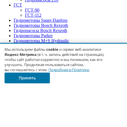
ГСТ
ГСТ-90
ГСТ-112
Гидромоторы Sauer-Danfoss
Гидромоторы Bosch Rexroth
Гидронасосы Bosch Rexroth
Гидромоторы Parker
Гидромоторы M+S Hydraulic
Гидромоторы Hydraglobe
Мы используем файлы
cookie
и сервис веб-аналитики
Гидрораспределители
Яндекс Метрика
(в т. ч. запись действий на страницах),
Насосы-дозаторы (гидрорули)
чтобы сайт работал корректно и мы понимали, как его
Топливные насосы ТНВД
улучшить. Продолжая пользоваться сайтом,
Подбор по технике
вы соглашаетесь с этим.
Подробнее в Политике
.
Для экскаваторов
Для автокранов
Принять
Для погрузчиков
Для лесной техники
Для снегоуборочной техники
Каталог
Гидромоторы
Гидронасосы