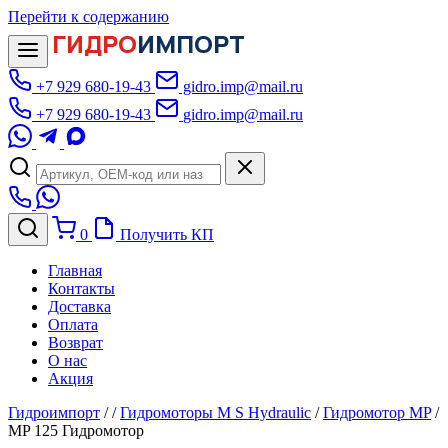
Перейти к содержанию
ГИДРО
ИМПОРТ
+7 929 680-19-43
gidro.imp@mail.ru
+7 929 680-19-43
gidro.imp@mail.ru
0
Получить КП
Главная
Контакты
Доставка
Оплата
Возврат
О нас
Акция
Гидроимпорт
/
/
Гидромоторы M S Hydraulic
/
Гидромотор MP
/
MP 125 Гидромотор