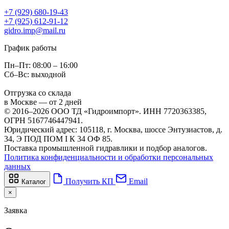
+7 (929) 680-19-43
+7 (925) 612-91-12
gidro.imp@mail.ru
График работы
Пн–Пт: 08:00 – 16:00
Сб–Вс: выходной
Отгрузка со склада
в Москве — от 2 дней
© 2016–2026 ООО ТД «Гидроимпорт». ИНН 7720363385,
ОГРН 5167746447941.
Юридический адрес: 105118, г. Москва, шоссе Энтузиастов, д.
34, Э ПОД ПОМ I К 34 ОФ 85.
Поставка промышленной гидравлики и подбор аналогов.
Политика конфиденциальности и обработки персональных
данных
Получить КП
Email
Каталог
×
Заявка