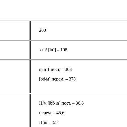
200
cm³ [in³] – 198
min-1 пост. – 303
[об/м] перем. – 378
Н/м [lbf•in] пост. – 36,6
перем. – 45,6
Пик. – 55