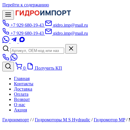
Перейти к содержанию
ГИДРО
ИМПОРТ
+7 929 680-19-43
gidro.imp@mail.ru
+7 929 680-19-43
gidro.imp@mail.ru
0
Получить КП
Главная
Контакты
Доставка
Оплата
Возврат
О нас
Акция
Гидроимпорт
/
/
Гидромоторы M S Hydraulic
/
Гидромотор MP
/