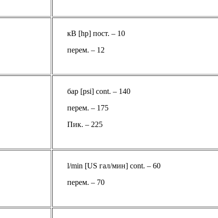
кВ [hp] пост. – 10
перем. – 12
бар [psi] cont. – 140
перем. – 175
Пик. – 225
l/min [US гал/мин] cont. – 60
перем. – 70