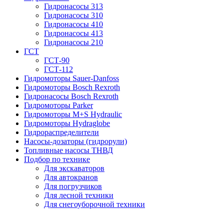
Гидронасосы 313
Гидронасосы 310
Гидронасосы 410
Гидронасосы 413
Гидронасосы 210
ГСТ
ГСТ-90
ГСТ-112
Гидромоторы Sauer-Danfoss
Гидромоторы Bosch Rexroth
Гидронасосы Bosch Rexroth
Гидромоторы Parker
Гидромоторы M+S Hydraulic
Гидромоторы Hydraglobe
Гидрораспределители
Насосы-дозаторы (гидрорули)
Топливные насосы ТНВД
Подбор по технике
Для экскаваторов
Для автокранов
Для погрузчиков
Для лесной техники
Для снегоуборочной техники