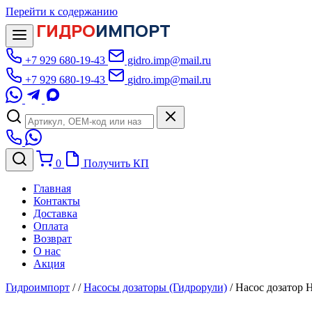
Перейти к содержанию
ГИДРО
ИМПОРТ
+7 929 680-19-43
gidro.imp@mail.ru
+7 929 680-19-43
gidro.imp@mail.ru
0
Получить КП
Главная
Контакты
Доставка
Оплата
Возврат
О нас
Акция
Гидроимпорт
/
/
Насосы дозаторы (Гидрорули)
/
Насос дозатор 