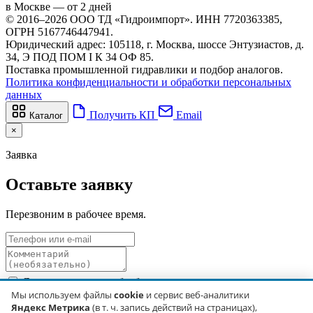
в Москве — от 2 дней
© 2016–2026 ООО ТД «Гидроимпорт». ИНН 7720363385,
ОГРН 5167746447941.
Юридический адрес: 105118, г. Москва, шоссе Энтузиастов, д.
34, Э ПОД ПОМ I К 34 ОФ 85.
Поставка промышленной гидравлики и подбор аналогов.
Политика конфиденциальности и обработки персональных
данных
Получить КП
Email
Каталог
×
Заявка
Оставьте заявку
Перезвоним в рабочее время.
Я даю согласие на обработку персональных данных в
соответствии с
Политикой обработки персональных данных
.
Мы используем файлы
cookie
и сервис веб-аналитики
Яндекс Метрика
(в т. ч. запись действий на страницах),
Отправить