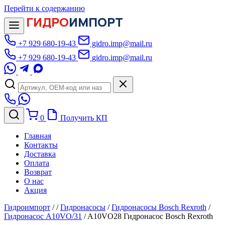
Перейти к содержанию
ГИДРО
ИМПОРТ
+7 929 680-19-43
gidro.imp@mail.ru
+7 929 680-19-43
gidro.imp@mail.ru
0
Получить КП
Главная
Контакты
Доставка
Оплата
Возврат
О нас
Акция
Гидроимпорт
/
/
Гидронасосы
/
Гидронасосы Bosch Rexroth
/
Гидронасос A10VO/31
/
A10VO28 Гидронасос Bosch Rexroth