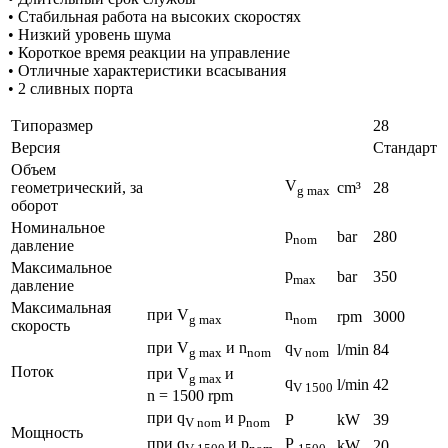
• Стабильная работа на высоких скоростях
• Низкий уровень шума
• Короткое время реакции на управление
• Отличные характеристики всасывания
• 2 сливных порта
Типоразмер
28
Версия
Cтандарт
Объем
V
геометрический, за
cm³
28
g max
оборот
Номинальное
p
bar
280
nom
давление
Максимальное
p
bar
350
max
давление
Максимальная
при V
n
rpm
3000
g max
nom
скорость
при V
и n
q
l/min
84
g max
nom
V nom
Поток
при V
и
g max
q
l/min
42
V 1500
n = 1500 rpm
при q
и p
P
kW
39
V nom
nom
Мощность
при q
и p
P
kW
20