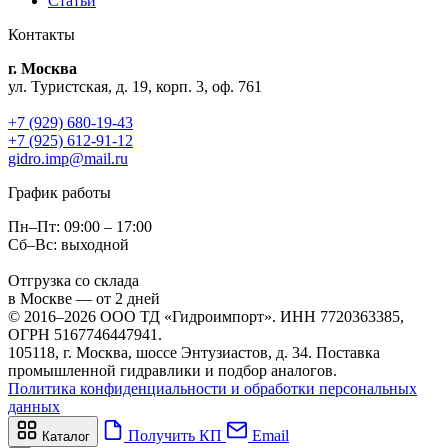
Статьи
Контакты
г. Москва
ул. Туристская, д. 19, корп. 3, оф. 761
+7 (929) 680-19-43
+7 (925) 612-91-12
gidro.imp@mail.ru
График работы
Пн–Пт: 09:00 – 17:00
Сб–Вс: выходной
Отгрузка со склада
в Москве — от 2 дней
© 2016–2026 ООО ТД «Гидроимпорт». ИНН 7720363385,
ОГРН 5167746447941.
105118, г. Москва, шоссе Энтузиастов, д. 34. Поставка
промышленной гидравлики и подбор аналогов.
Политика конфиденциальности и обработки персональных
данных
Получить КП
Email
Каталог