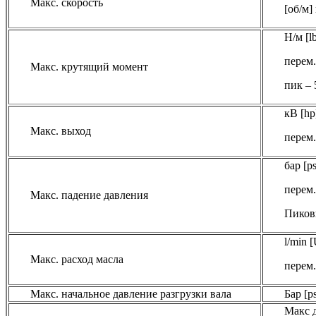
Макс. скорость
[об/м]
Н/м [lb
перем.
Макс. крутящий момент
пик – 
кВ [hp]
Макс. выход
перем.
бар [ps
перем.
Макс. падение давления
Пиковы
l/min 
Макс. расход масла
перем.
Макс. начальное давление разгрузки вала
Бар [ps
Макс д