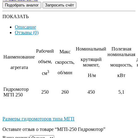
Подобрать аналог
Запросить счёт
ПОКАЗАТЬ
Описание
Отзывы (0)
Номинальный
Полезная
Рабочий
Макс
номинальная
Наименование
крутящий
объем,
скорость,
момент,
мощность,
агрегата
3
об/мин
см
Н/м
кВт
Гидромотор
250
260
450
5,1
МГП 250
Размеры гидромоторов типа МГП
Оставьте отзыв о товаре “МГП-250 Гидромотор”
Ваша оценка