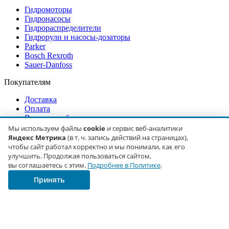
Гидромоторы
Гидронасосы
Гидрораспределители
Гидрорули и насосы-дозаторы
Parker
Bosch Rexroth
Sauer-Danfoss
Покупателям
Доставка
Оплата
Возврат и обмен
О компании
Мы используем файлы
cookie
и сервис веб-аналитики
Контакты
Яндекс Метрика
(в т. ч. запись действий на страницах),
Статьи
чтобы сайт работал корректно и мы понимали, как его
улучшить. Продолжая пользоваться сайтом,
Контакты
вы соглашаетесь с этим.
Подробнее в Политике
.
Принять
г. Москва
ул. Туристская, д. 19, корп. 3, оф. 761
+7 (929) 680-19-43
+7 (925) 612-91-12
gidro.imp@mail.ru