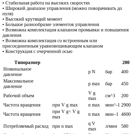
• Стабильная работа на высоких скоростях
• Широкий диапазон управления (можно поворачивать до
нуля)
• Высокий крутящий момент
• Большое разнообразие элементов управления
• Возможна комплектация клапаном промывки и повышения
давления
• Возможна комплектация со встроенным или
присоединенным уравновешивающим клапаном
• Конструкция с очерченной осью
Типоразмер
200
Номинальное
p N
бар
400
давление
Максимальное
p max
бар
450
давление
V g
Рабочий объем
см^3
200
max
Частота вращения
при V g max
n max
мин^-1
2900
при V g< V g
Частота вращения
n max
мин–1
4600
max
q V
Потребляемый расход
при n max
л/мин
580
max