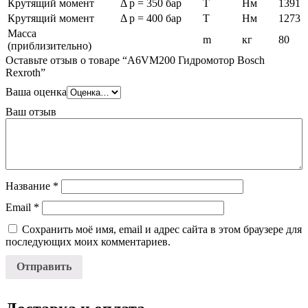
Крутящий момент
Δ p = 350 бар
T
Нм
1391
Крутящий момент
Δ p = 400 бар
T
Нм
1273
Масса
m
кг
80
(приблизительно)
Оставьте отзыв о товаре “A6VM200 Гидромотор Bosch
Rexroth”
Ваша оценка
Ваш отзыв
Название
*
Email
*
Сохранить моё имя, email и адрес сайта в этом браузере для
последующих моих комментариев.