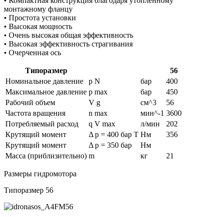
• Компактная конструкция благодаря утопленному
монтажному фланцу
• Простота установки
• Высокая мощность
• Очень высокая общая эффективность
• Высокая эффективность страгивания
• Очерченная ось
Типоразмер
56
Номинальное давление
p N
бар
400
Максимальное давление
p max
бар
450
Рабочий объем
V g
см^3
56
Частота вращения
n max
мин^-1
3600
Потребляемый расход
q V max
л/мин
202
Крутящий момент
Δ p = 400 бар T
Нм
356
Крутящий момент
Δ p = 350 бар
Нм
Масса (приблизительно)
m
кг
21
Размеры гидромотора
Типоразмер 56