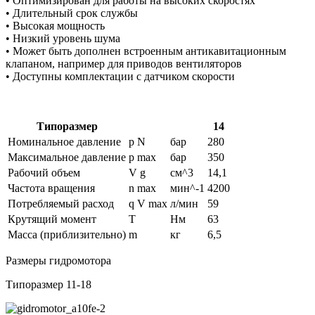
• Оптимизирован для работы на высоких скоростях
• Длительный срок службы
• Высокая мощность
• Низкий уровень шума
• Может быть дополнен встроенным антикавитационным
клапаном, например для приводов вентиляторов
• Доступны комплектации с датчиком скорости
Типоразмер
14
Номинальное давление
p N
бар
280
Максимальное давление
p max
бар
350
Рабочий объем
V g
см^3
14,1
Частота вращения
n max
мин^-1
4200
Потребляемый расход
q V max
л/мин
59
Крутящий момент
T
Нм
63
Масса (приблизительно)
m
кг
6,5
Размеры гидромотора
Типоразмер 11-18