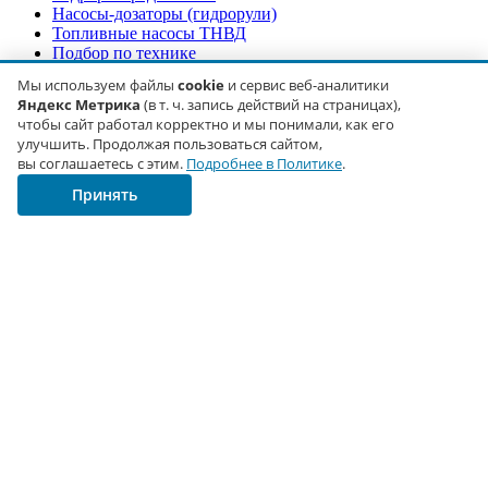
Насосы-дозаторы (гидрорули)
Топливные насосы ТНВД
Подбор по технике
Для экскаваторов
Мы используем файлы
cookie
и сервис веб-аналитики
Для автокранов
Яндекс Метрика
(в т. ч. запись действий на страницах),
Для погрузчиков
чтобы сайт работал корректно и мы понимали, как его
Для лесной техники
улучшить. Продолжая пользоваться сайтом,
Для снегоуборочной техники
вы соглашаетесь с этим.
Подробнее в Политике
.
Принять
Каталог
Гидромоторы
Гидронасосы
Гидрораспределители
Гидрорули и насосы-дозаторы
Parker
Bosch Rexroth
Sauer-Danfoss
Покупателям
Доставка
Оплата