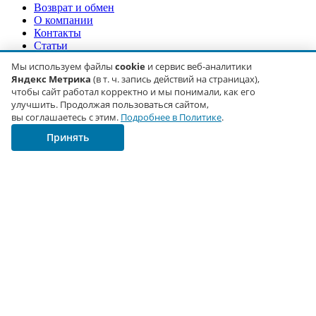
Возврат и обмен
О компании
Контакты
Статьи
Мы используем файлы
cookie
и сервис веб-аналитики
Контакты
Яндекс Метрика
(в т. ч. запись действий на страницах),
чтобы сайт работал корректно и мы понимали, как его
г. Москва
улучшить. Продолжая пользоваться сайтом,
ул. Туристская, д. 19, корп. 3, оф. 761
вы соглашаетесь с этим.
Подробнее в Политике
.
+7 (929) 680-19-43
Принять
+7 (925) 612-91-12
gidro.imp@mail.ru
График работы
Пн–Пт: 08:00 – 16:00
Сб–Вс: выходной
Отгрузка со склада
в Москве — от 2 дней
© 2016–2026 ООО ТД «Гидроимпорт». ИНН 7720363385,
ОГРН 5167746447941.
Юридический адрес: 105118, г. Москва, шоссе Энтузиастов, д.
34, Э ПОД ПОМ I К 34 ОФ 85.