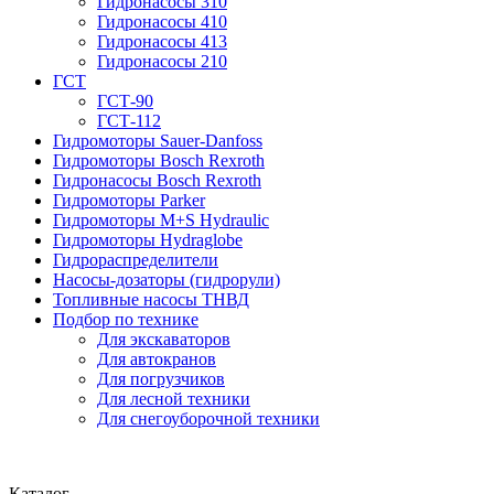
Гидронасосы 310
Гидронасосы 410
Гидронасосы 413
Гидронасосы 210
ГСТ
ГСТ-90
ГСТ-112
Гидромоторы Sauer-Danfoss
Гидромоторы Bosch Rexroth
Гидронасосы Bosch Rexroth
Гидромоторы Parker
Гидромоторы M+S Hydraulic
Гидромоторы Hydraglobe
Гидрораспределители
Насосы-дозаторы (гидрорули)
Топливные насосы ТНВД
Подбор по технике
Для экскаваторов
Для автокранов
Для погрузчиков
Для лесной техники
Для снегоуборочной техники
Каталог