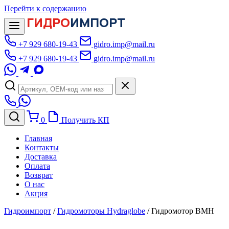
Перейти к содержанию
ГИДРО
ИМПОРТ
+7 929 680-19-43
gidro.imp@mail.ru
+7 929 680-19-43
gidro.imp@mail.ru
0
Получить КП
Главная
Контакты
Доставка
Оплата
Возврат
О нас
Акция
Гидроимпорт
/
Гидромоторы Hydraglobe
/
Гидромотор BMH