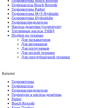
Гидромоторы Bosch Rexroth
Гидронасосы Bosch Rexroth
Гидромоторы Parker
Гидромоторы M+S Hydraulic
Гидромоторы Hydraglobe
Гидрораспределители
Насосы-дозаторы (гидрорули)
Топливные насосы ТНВД
Подбор по технике
Для экскаваторов
Для автокранов
Для погрузчиков
Для лесной техники
Для снегоуборочной техники
Каталог
Гидромоторы
Гидронасосы
Гидрораспределители
Гидрорули и насосы-дозаторы
Parker
Bosch Rexroth
Sauer-Danfoss