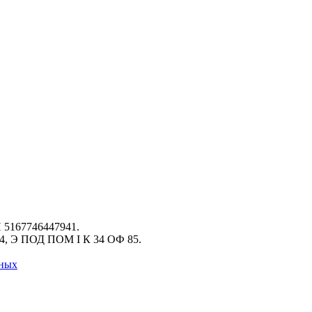
 5167746447941.
 34, Э ПОД ПОМ I К 34 ОФ 85.
нных