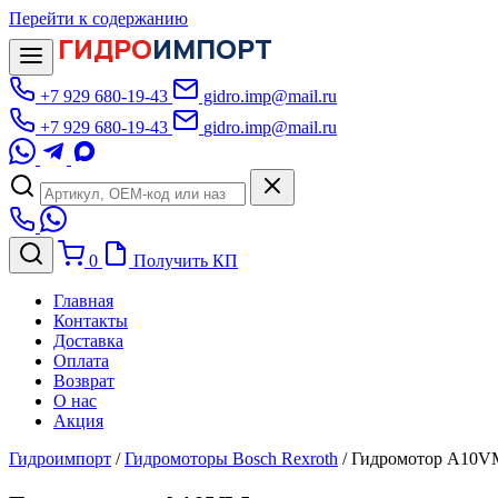
Перейти к содержанию
ГИДРО
ИМПОРТ
+7 929 680-19-43
gidro.imp@mail.ru
+7 929 680-19-43
gidro.imp@mail.ru
0
Получить КП
Главная
Контакты
Доставка
Оплата
Возврат
О нас
Акция
Гидроимпорт
/
Гидромоторы Bosch Rexroth
/
Гидромотор A10V