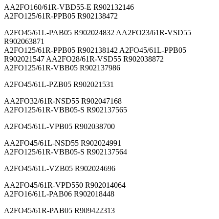
AA2FO160/61R-VBD55-E R902132146
A2FO125/61R-PPB05 R902138472
A2FO45/61L-PAB05 R902024832 AA2FO23/61R-VSD55
R902063871
A2FO125/61R-PPB05 R902138142 A2FO45/61L-PPB05
R902021547 AA2FO28/61R-VSD55 R902038872
A2FO125/61R-VBB05 R902137986
A2FO45/61L-PZB05 R902021531
AA2FO32/61R-NSD55 R902047168
A2FO125/61R-VBB05-S R902137565
A2FO45/61L-VPB05 R902038700
AA2FO45/61L-NSD55 R902024991
A2FO125/61R-VBB05-S R902137564
A2FO45/61L-VZB05 R902024696
AA2FO45/61R-VPD550 R902014064
A2FO16/61L-PAB06 R902018448
A2FO45/61R-PAB05 R909422313