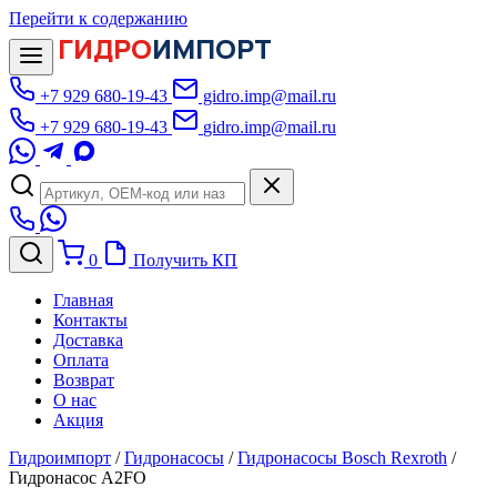
Перейти к содержанию
ГИДРО
ИМПОРТ
+7 929 680-19-43
gidro.imp@mail.ru
+7 929 680-19-43
gidro.imp@mail.ru
0
Получить КП
Главная
Контакты
Доставка
Оплата
Возврат
О нас
Акция
Гидроимпорт
/
Гидронасосы
/
Гидронасосы Bosch Rexroth
/
Гидронасос A2FO