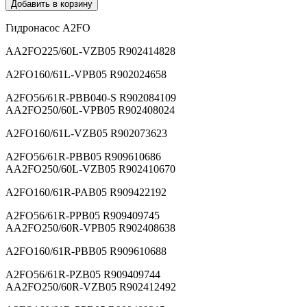
Добавить в корзину
Гидронасос A2FO
AA2FO225/60L-VZB05 R902414828
A2FO160/61L-VPB05 R902024658
A2FO56/61R-PBB040-S R902084109
AA2FO250/60L-VPB05 R902408024
A2FO160/61L-VZB05 R902073623
A2FO56/61R-PBB05 R909610686
AA2FO250/60L-VZB05 R902410670
A2FO160/61R-PAB05 R909422192
A2FO56/61R-PPB05 R909409745
AA2FO250/60R-VPB05 R902408638
A2FO160/61R-PBB05 R909610688
A2FO56/61R-PZB05 R909409744
AA2FO250/60R-VZB05 R902412492