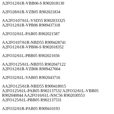
A2FO12/61R-VBB06-S R902018130
A2FO28/61R-VZB05 R902021834
AA2FO107/61L-VSD55 R902033325
A2FO12/61R-VPB06 R909437318
A2FO32/61L-PAB05 R902021587
AA2FO107/61R-NBD55 R909428741
A2FO12/61R-VPB06-S R902018352
A2FO32/61L-PBB05 R902021656
AA2FO125/61L-NBD55 R902047122
A2FO12/61R-VZB06 R909427604
A2FO32/61L-VAB05 R902043716
AA2FO125/61R-NBD55 R909418915
A2FO125/61L-PAB05 R902137532 A2FO32/61L-VBB05
R902040044 AA2FO16/61L-NSC56 R902030553
A2FO125/61L-PBB05 R902137531
A2FO32/61R-PAB05 R909410193