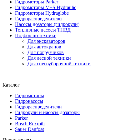
Гидромоторы Parker
Гидромоторы M+S Hydraulic
Гидромоторы Hydraglobe
Гидрораспределители
Насосы-дозаторы (гидрорули)
Топливные насосы ТНВД
Подбор по технике
Для экскаваторов
Для автокранов
Для погрузчиков
Для лесной техники
Для снегоуборочной техники
Каталог
Гидромоторы
Гидронасосы
Гидрораспределители
Гидрорули и насосы-дозаторы
Parker
Bosch Rexroth
Sauer-Danfoss
Покупателям