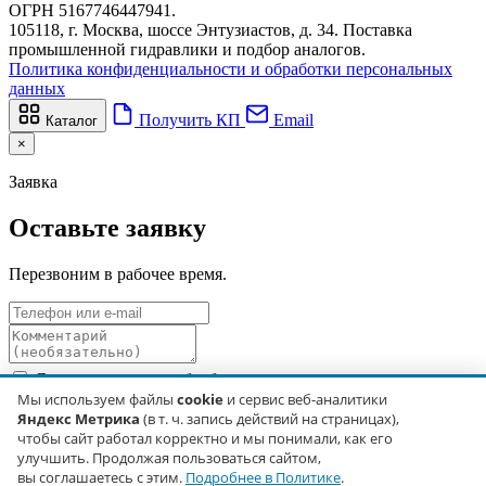
ОГРН 5167746447941.
105118, г. Москва, шоссе Энтузиастов, д. 34. Поставка
промышленной гидравлики и подбор аналогов.
Политика конфиденциальности и обработки персональных
данных
Получить КП
Email
Каталог
×
Заявка
Оставьте заявку
Перезвоним в рабочее время.
Я даю согласие на обработку персональных данных в
соответствии с
Политикой обработки персональных данных
.
Мы используем файлы
cookie
и сервис веб-аналитики
Яндекс Метрика
(в т. ч. запись действий на страницах),
Отправить
чтобы сайт работал корректно и мы понимали, как его
Не удалось отправить. Позвоните нам: +7 929 680-19-43.
улучшить. Продолжая пользоваться сайтом,
вы соглашаетесь с этим.
Подробнее в Политике
.