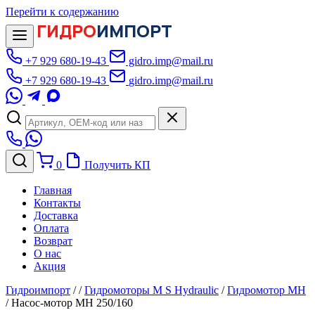
Перейти к содержанию
ГИДРО
ИМПОРТ
+7 929 680-19-43
gidro.imp@mail.ru
+7 929 680-19-43
gidro.imp@mail.ru
0
Получить КП
Главная
Контакты
Доставка
Оплата
Возврат
О нас
Акция
Гидроимпорт
/
/
Гидромоторы M S Hydraulic
/
Гидромотор MH
/
Насос-мотор МН 250/160