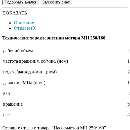
Подобрать аналог
Запросить счёт
ПОКАЗАТЬ
Описание
Отзывы (0)
Технические характеристики мотора МН 250/160
рабочий объем
2
частота вращения, об/мин. (ном)
1
подача/расход л/мин. (ном)
2
давление МПа (ном.)
1
вал
вращение
р
вес
8
Оставьте отзыв о товаре “Насос-мотор МН 250/160”