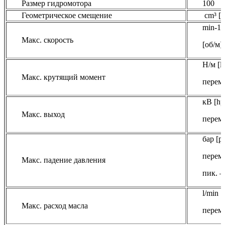
Размер гидромотора
100
Геометрическое смещение
cm³ [in
min-1 
Макс. скорость
[об/м]
Н/м [lb
Макс. крутящий момент
перем.
кВ [hp]
Макс. выход
перем.
бар [ps
перем.
Макс. падение давления
пик. –
l/min 
Макс. расход масла
перем.