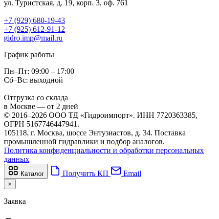
ул. Туристская, д. 19, корп. 3, оф. 761
+7 (929) 680-19-43
+7 (925) 612-91-12
gidro.imp@mail.ru
График работы
Пн–Пт: 09:00 – 17:00
Сб–Вс: выходной
Отгрузка со склада
в Москве — от 2 дней
© 2016–2026 ООО ТД «Гидроимпорт». ИНН 7720363385,
ОГРН 5167746447941.
105118, г. Москва, шоссе Энтузиастов, д. 34. Поставка
промышленной гидравлики и подбор аналогов.
Политика конфиденциальности и обработки персональных
данных
Получить КП
Email
Каталог
×
Заявка