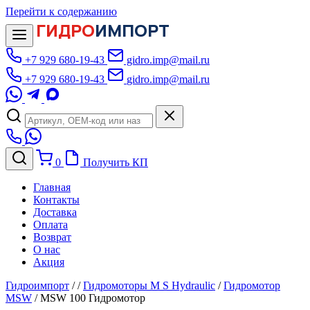
Перейти к содержанию
ГИДРО
ИМПОРТ
+7 929 680-19-43
gidro.imp@mail.ru
+7 929 680-19-43
gidro.imp@mail.ru
0
Получить КП
Главная
Контакты
Доставка
Оплата
Возврат
О нас
Акция
Гидроимпорт
/
/
Гидромоторы M S Hydraulic
/
Гидромотор
MSW
/
MSW 100 Гидромотор