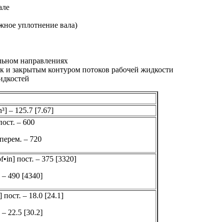
але
жное уплотнение вала)
альном направлениях
ак и закрытым контуром потоков рабочей жидкости
идкостей
³] – 125.7 [7.67]
пост. – 600
 перем. – 720
f•in] пост. – 375 [3320]
 – 490 [4340]
 пост. – 18.0 [24.1]
 – 22.5 [30.2]