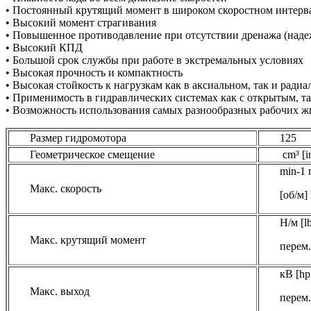
• Постоянный крутящий момент в широком скоростном интерв
• Высокий момент страгивания
• Повышенное противодавление при отсутствии дренажа (наде
• Высокий КПД
• Большой срок службы при работе в экстремальных условиях
• Высокая прочность и компактность
• Высокая стойкость к нагрузкам как в аксиальном, так и ради
• Применимость в гидравлических системах как с открытым, т
• Возможность использования самых разнообразных рабочих ж
Размер гидромотора
125
Геометрическое смещение
cm³ [in
min-1 
Макс. скорость
[об/м]
Н/м [lb
Макс. крутящий момент
перем.
кВ [hp]
Макс. выход
перем.