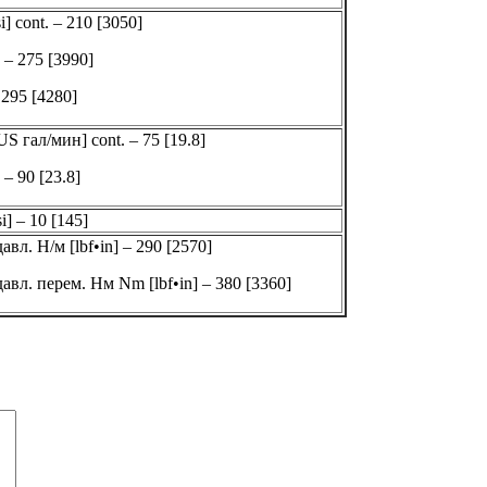
i] cont. – 210 [3050]
 – 275 [3990]
 295 [4280]
[US гал/мин] cont. – 75 [19.8]
 – 90 [23.8]
i] – 10 [145]
авл. Н/м [lbf•in] – 290 [2570]
авл. перем. Нм Nm [lbf•in] – 380 [3360]