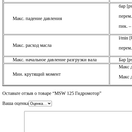
бар [ps
перем.
Макс. падение давления
пик. –
l/min 
Макс. расход масла
перем.
Макс. начальное давление разгрузки вала
Бар [ps
Макс д
Мин. крутящий момент
Макс д
Оставьте отзыв о товаре “MSW 125 Гидромотор”
Ваша оценка