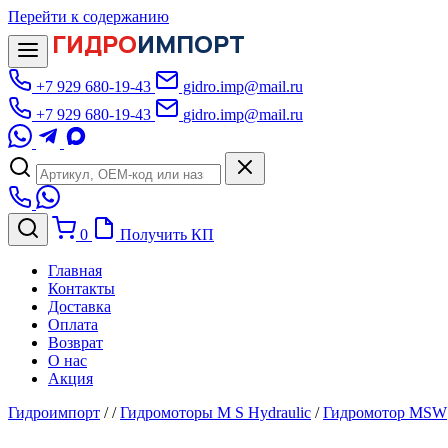
Перейти к содержанию
ГИДРО
ИМПОРТ
+7 929 680-19-43
gidro.imp@mail.ru
+7 929 680-19-43
gidro.imp@mail.ru
0
Получить КП
Главная
Контакты
Доставка
Оплата
Возврат
О нас
Акция
Гидроимпорт
/
/
Гидромоторы M S Hydraulic
/
Гидромотор MSW