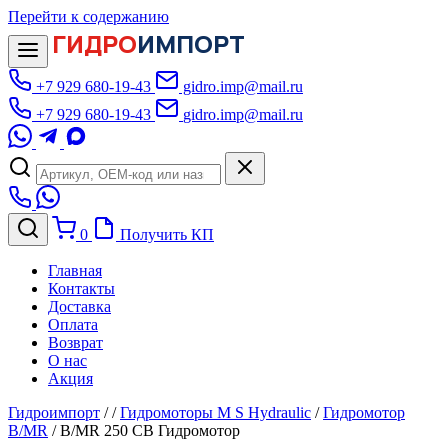
Перейти к содержанию
ГИДРО
ИМПОРТ
+7 929 680-19-43
gidro.imp@mail.ru
+7 929 680-19-43
gidro.imp@mail.ru
0
Получить КП
Главная
Контакты
Доставка
Оплата
Возврат
О нас
Акция
Гидроимпорт
/
/
Гидромоторы M S Hydraulic
/
Гидромотор
B/MR
/
B/MR 250 CB Гидромотор