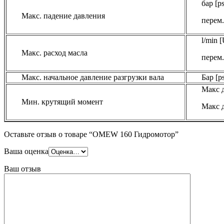
бар [ps
Макс. падение давления
перем.
l/min 
Макс. расход масла
перем.
Макс. начальное давление разгрузки вала
Бар [ps
Макс д
Мин. крутящий момент
Макс д
Оставьте отзыв о товаре “OMEW 160 Гидромотор”
Ваша оценка
Ваш отзыв