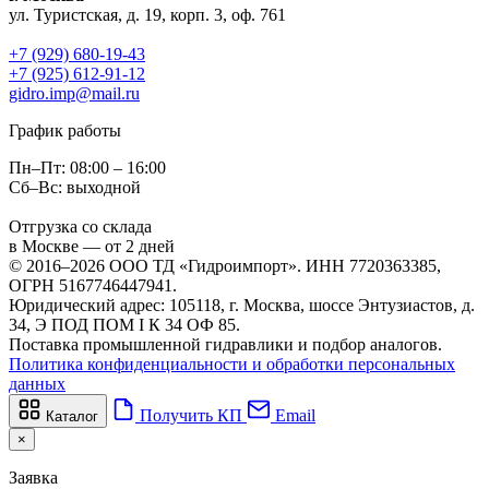
ул. Туристская, д. 19, корп. 3, оф. 761
+7 (929) 680-19-43
+7 (925) 612-91-12
gidro.imp@mail.ru
График работы
Пн–Пт: 08:00 – 16:00
Сб–Вс: выходной
Отгрузка со склада
в Москве — от 2 дней
© 2016–2026 ООО ТД «Гидроимпорт». ИНН 7720363385,
ОГРН 5167746447941.
Юридический адрес: 105118, г. Москва, шоссе Энтузиастов, д.
34, Э ПОД ПОМ I К 34 ОФ 85.
Поставка промышленной гидравлики и подбор аналогов.
Политика конфиденциальности и обработки персональных
данных
Получить КП
Email
Каталог
×
Заявка