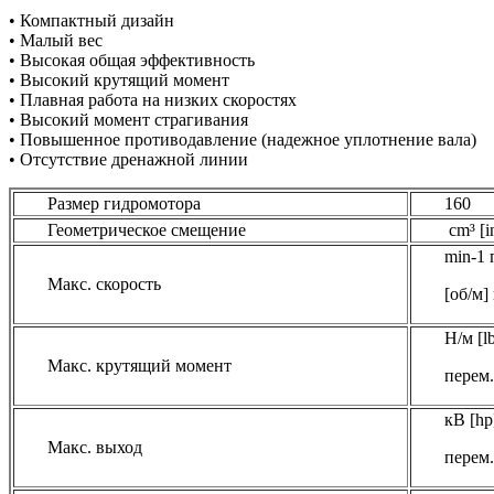
• Компактный дизайн
• Малый вес
• Высокая общая эффективность
• Высокий крутящий момент
• Плавная работа на низких скоростях
• Высокий момент страгивания
• Повышенное противодавление (надежное уплотнение вала)
• Отсутствие дренажной линии
Размер гидромотора
160
Геометрическое смещение
cm³ [in
min-1 
Макс. скорость
[об/м]
Н/м [lb
Макс. крутящий момент
перем.
кВ [hp
Макс. выход
перем.