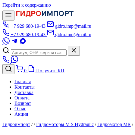
Перейти к содержанию
ГИДРО
ИМПОРТ
+7 929 680-19-43
gidro.imp@mail.ru
+7 929 680-19-43
gidro.imp@mail.ru
0
Получить КП
Главная
Контакты
Доставка
Оплата
Возврат
О нас
Акция
Гидроимпорт
/
/
Гидромоторы M S Hydraulic
/
Гидромотор MR
/