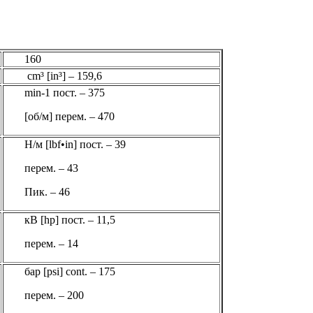
160
cm³ [in³] – 159,6
min-1 пост. – 375
[об/м] перем. – 470
Н/м [lbf•in] пост. – 39
перем. – 43
Пик. – 46
кВ [hp] пост. – 11,5
перем. – 14
бар [psi] cont. – 175
перем. – 200