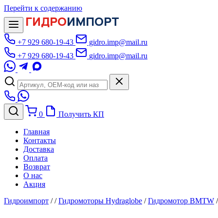
Перейти к содержанию
ГИДРО
ИМПОРТ
+7 929 680-19-43
gidro.imp@mail.ru
+7 929 680-19-43
gidro.imp@mail.ru
0
Получить КП
Главная
Контакты
Доставка
Оплата
Возврат
О нас
Акция
Гидроимпорт
/
/
Гидромоторы Hydraglobe
/
Гидромотор BMTW