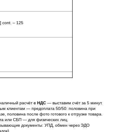
] cont. – 125
наличный расчёт
с НДС
— выставим счёт за 5 минут.
ым клиентам — предоплата 50/50: половина при
азе, половина после фото готового к отгрузке товара.
та или СБП — для физических лиц.
рывающие документы: УПД, обмен через ЭДО
адок).