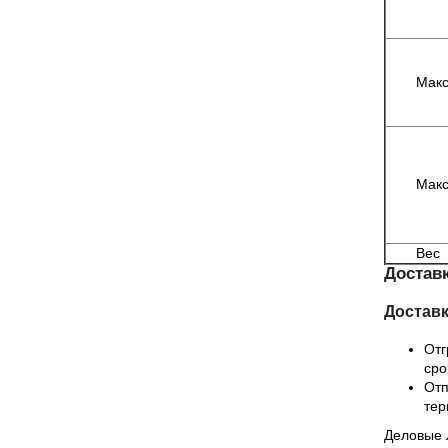
Макс
Макс
Вес
Доставк
Достав
Отг
сро
Отп
тер
Деловые 