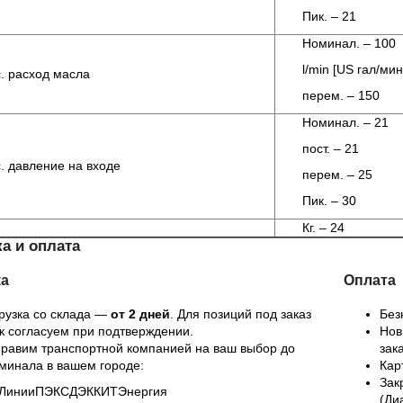
Пик. – 21
Номинал. – 100
l/min [US гал/мин
. расход масла
перем. – 150
Номинал. – 21
пост. – 21
. давление на входе
перем. – 25
Пик. – 30
Кг. – 24
а и оплата
ка
Оплата
рузка со склада —
от 2 дней
. Для позиций под заказ
Без
к согласуем при подтверждении.
Нов
равим транспортной компанией на ваш выбор до
зак
минала в вашем городе:
Кар
Зак
Линии
ПЭК
СДЭК
КИТ
Энергия
(Ди