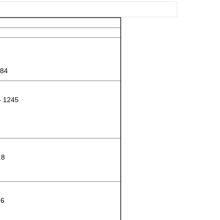
284
 – 1245
.8
16