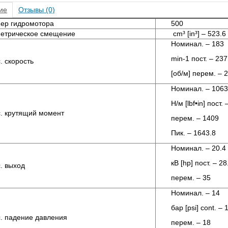
ие
Отзывы (0)
ер гидромотора
500
етрическое смещение
cm³ [in³] – 523.6
Номинал. – 183
min-1 пост. – 237
. скорость
[об/м] перем. – 
Номинал. – 1063
Н/м [lbf•in] пост.
. крутящий момент
перем. – 1409
Пик. – 1643.8
Номинал. – 20.4
кВ [hp] пост. – 28
. выход
перем. – 35
Номинал. – 14
бар [psi] cont. – 
. падение давления
перем. – 18